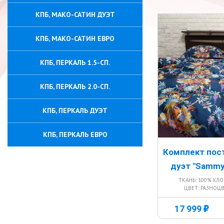
КПБ, МАКО-САТИН ДУЭТ
КПБ, МАКО-САТИН ЕВРО
КПБ, ПЕРКАЛЬ 1.5-СП.
КПБ, ПЕРКАЛЬ 2.0-СП.
КПБ, ПЕРКАЛЬ ДУЭТ
КПБ, ПЕРКАЛЬ ЕВРО
Комплект пос
дуэт "Sammy
ТКАНЬ: 100% ХЛ
ЦВЕТ: РАЗНОЦ
г
17 999