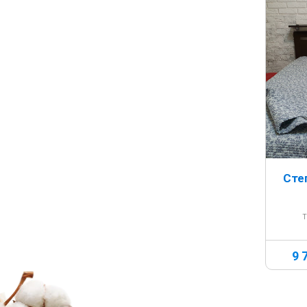
Сте
Т
9 