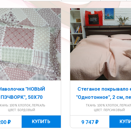
Наволочка "НОВЫЙ
Стеганое покрывало 
ПЭЧВОРК", 50Х70
"Однотонное", 2 см, п
КАНЬ: 100% ХЛОПОК, ПЕРКАЛЬ
ТКАНЬ: 100% ХЛОПОК, ПЕРКА
ЦВЕТ: БОРДОВЫЙ
ЦВЕТ: ПЕРСИКОВЫЙ
г
г
КУПИТЬ
КУП
200
9 747