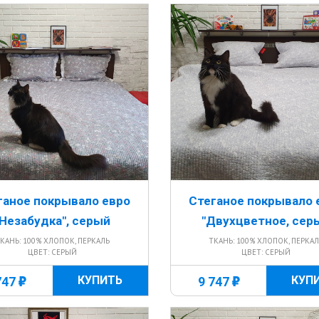
ганое покрывало евро
Стеганое покрывало 
"Незабудка", серый
"Двухцветное, сер
КАНЬ: 100% ХЛОПОК, ПЕРКАЛЬ
ТКАНЬ: 100% ХЛОПОК, ПЕРКА
ЦВЕТ: СЕРЫЙ
ЦВЕТ: СЕРЫЙ
г
г
КУПИТЬ
КУП
747
9 747