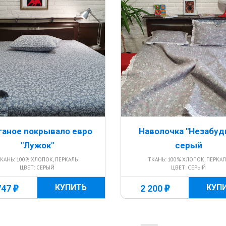
ганое покрывало евро
Наволочка "Незабудк
"Лужок"
серый
КАНЬ: 100% ХЛОПОК, ПЕРКАЛЬ
ТКАНЬ: 100% ХЛОПОК, ПЕРКА
ЦВЕТ: СЕРЫЙ
ЦВЕТ: СЕРЫЙ
г
г
КУПИТЬ
КУП
747
2 200