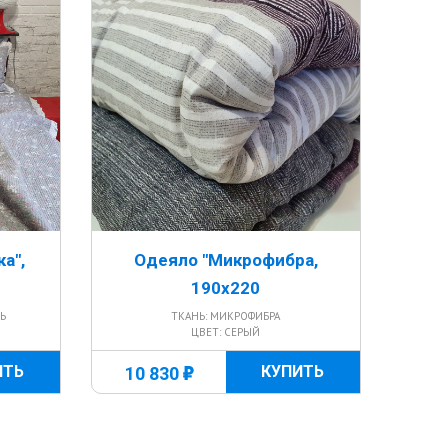
а",
Одеяло "Микрофибра,
190x220
ЛЬ
ТКАНЬ: МИКРОФИБРА
ЦВЕТ: СЕРЫЙ
г
ИТЬ
КУПИТЬ
10 830