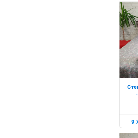
Сте
Т
9 